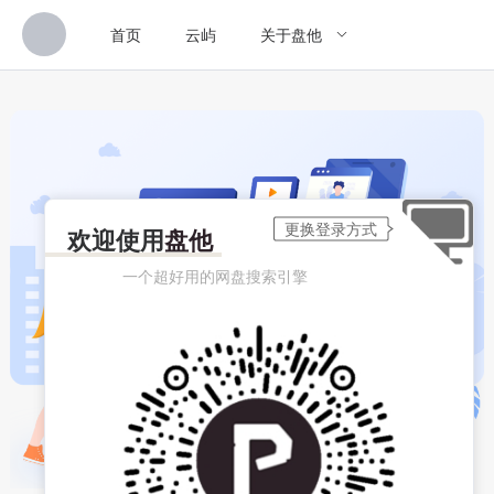
首页
云屿
关于盘他
欢迎使用
盘他
一个超好用的网盘搜索引擎