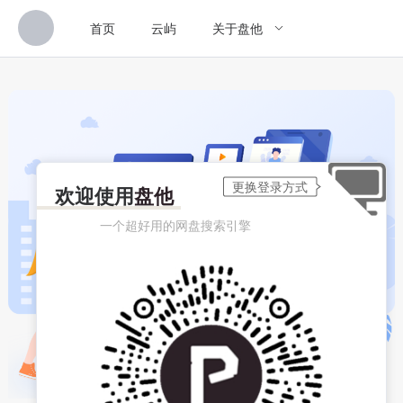
首页
云屿
关于盘他
欢迎使用
盘他
一个超好用的网盘搜索引擎