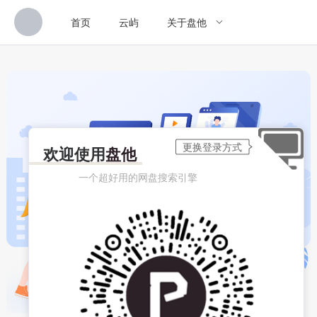
首页
云屿
关于盘他
欢迎使用
盘他
一个超好用的网盘搜索引擎