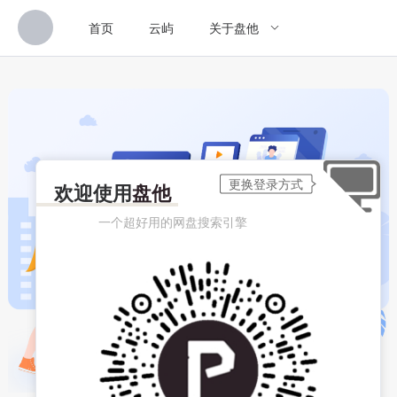
首页
云屿
关于盘他
欢迎使用
盘他
一个超好用的网盘搜索引擎