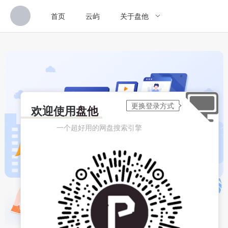
首页
云屿
关于盘他
欢迎使用
盘他
一个超好用的网盘搜索引擎