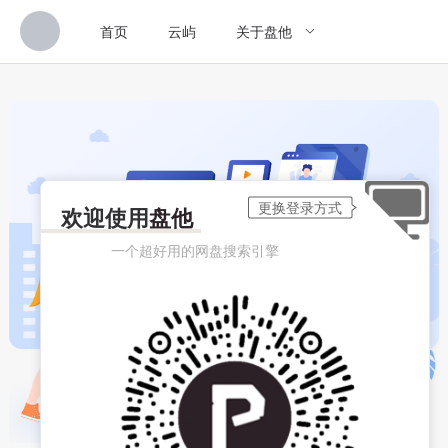
首页
云屿
关于盘他
欢迎使用
盘他
一个超好用的网盘搜索引擎