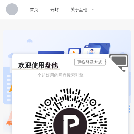
首页
云屿
关于盘他
欢迎使用
盘他
一个超好用的网盘搜索引擎