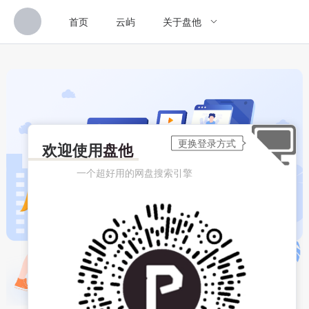
首页
云屿
关于盘他
欢迎使用
盘他
一个超好用的网盘搜索引擎