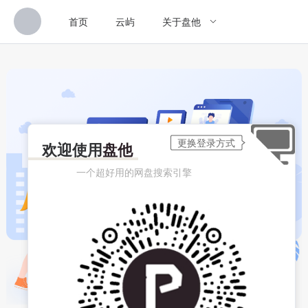
首页
云屿
关于盘他
欢迎使用
盘他
一个超好用的网盘搜索引擎