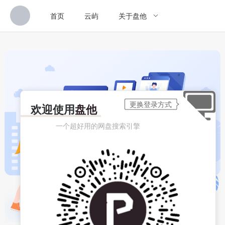
首页
云屿
关于盘他
欢迎使用
盘他
一个超好用的网盘搜索引擎