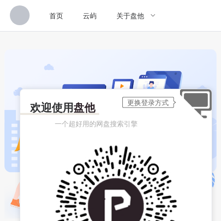
首页
云屿
关于盘他
欢迎使用
盘他
一个超好用的网盘搜索引擎