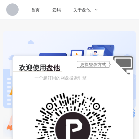
首页
云屿
关于盘他
欢迎使用
盘他
一个超好用的网盘搜索引擎