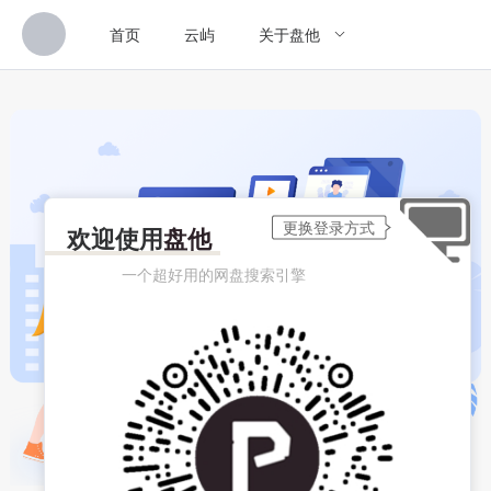
首页
云屿
关于盘他
欢迎使用
盘他
一个超好用的网盘搜索引擎