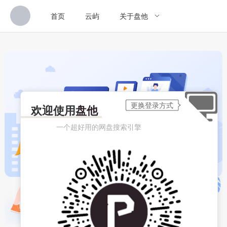
首页
云屿
关于盘他
欢迎使用
盘他
一个超好用的网盘搜索引擎