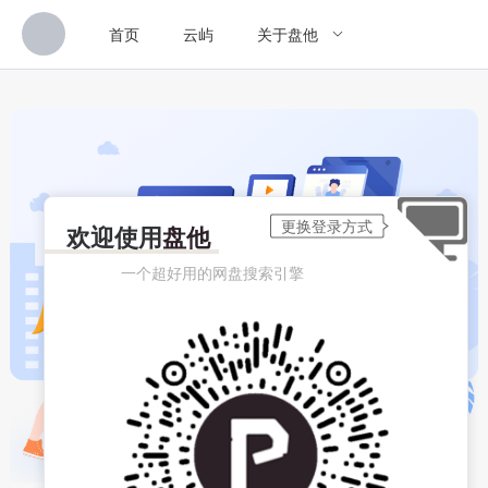
首页
云屿
关于盘他
欢迎使用
盘他
一个超好用的网盘搜索引擎