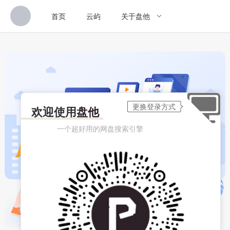
首页
云屿
关于盘他
欢迎使用
盘他
一个超好用的网盘搜索引擎