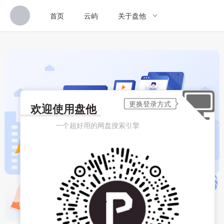
首页
云屿
关于盘他
欢迎使用
盘他
一个超好用的网盘搜索引擎