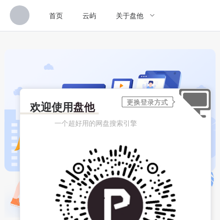
首页
云屿
关于盘他
欢迎使用
盘他
一个超好用的网盘搜索引擎