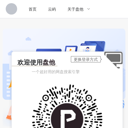
首页
云屿
关于盘他
欢迎使用
盘他
一个超好用的网盘搜索引擎