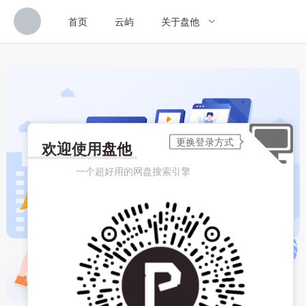
首页
云屿
关于盘他
欢迎使用
盘他
一个超好用的网盘搜索引擎