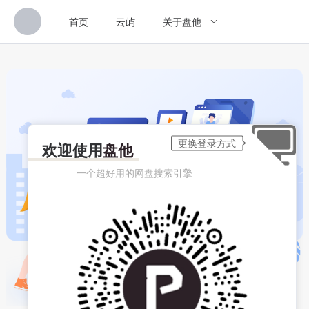
首页
云屿
关于盘他
欢迎使用
盘他
一个超好用的网盘搜索引擎