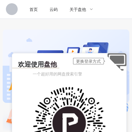
首页
云屿
关于盘他
欢迎使用
盘他
一个超好用的网盘搜索引擎