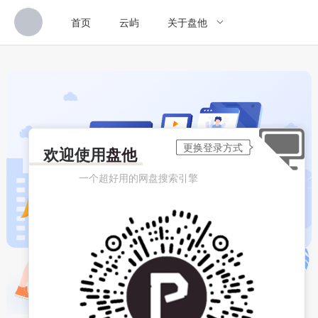
首页
云屿
关于盘他
欢迎使用
盘他
一个超好用的网盘搜索引擎