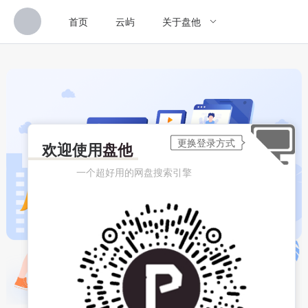
首页
云屿
关于盘他
欢迎使用
盘他
一个超好用的网盘搜索引擎