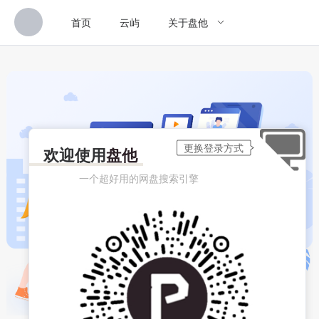
首页
云屿
关于盘他
欢迎使用
盘他
一个超好用的网盘搜索引擎