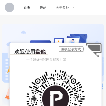
首页
云屿
关于盘他
欢迎使用
盘他
一个超好用的网盘搜索引擎