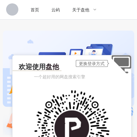
首页
云屿
关于盘他
欢迎使用
盘他
一个超好用的网盘搜索引擎