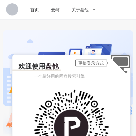
首页
云屿
关于盘他
欢迎使用
盘他
一个超好用的网盘搜索引擎