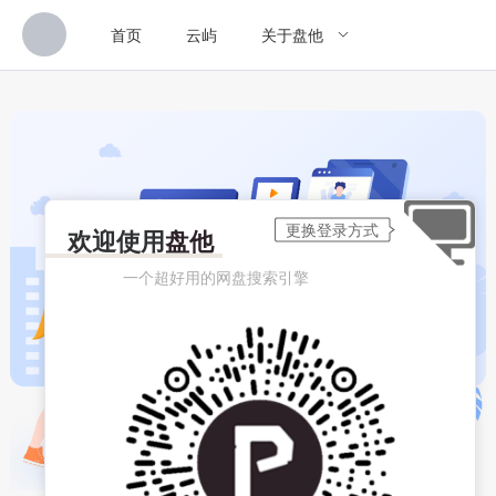
首页
云屿
关于盘他
欢迎使用
盘他
一个超好用的网盘搜索引擎