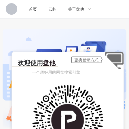
首页
云屿
关于盘他
欢迎使用
盘他
一个超好用的网盘搜索引擎