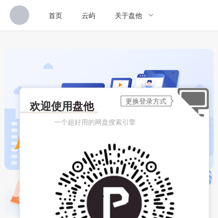
首页
云屿
关于盘他
欢迎使用
盘他
一个超好用的网盘搜索引擎