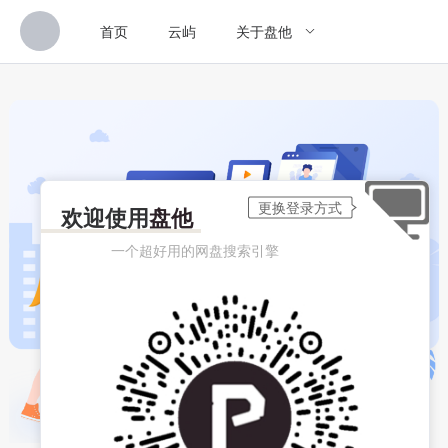
首页
云屿
关于盘他
欢迎使用
盘他
一个超好用的网盘搜索引擎