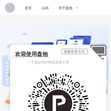
首页
云屿
关于盘他
欢迎使用
盘他
一个超好用的网盘搜索引擎