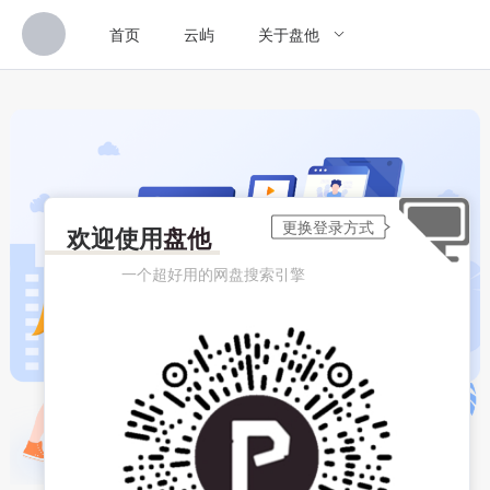
首页
云屿
关于盘他
欢迎使用
盘他
一个超好用的网盘搜索引擎