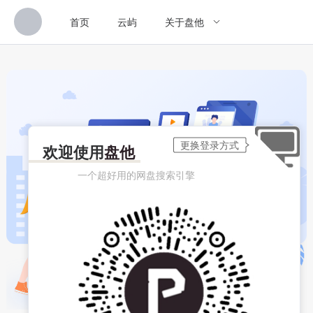
首页
云屿
关于盘他
欢迎使用
盘他
一个超好用的网盘搜索引擎