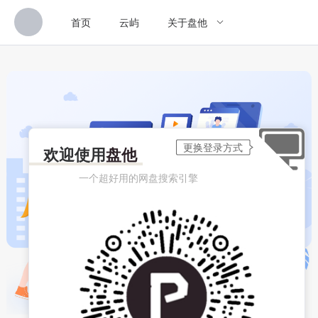
首页
云屿
关于盘他
欢迎使用
盘他
一个超好用的网盘搜索引擎