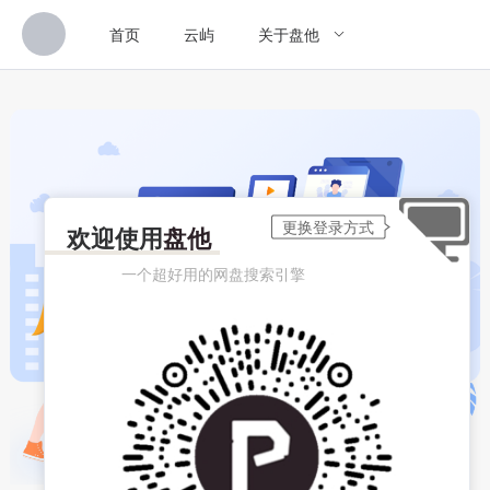
首页
云屿
关于盘他
欢迎使用
盘他
一个超好用的网盘搜索引擎