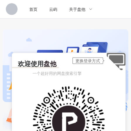
首页
云屿
关于盘他
欢迎使用
盘他
一个超好用的网盘搜索引擎