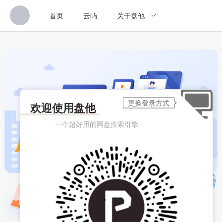
首页
云屿
关于盘他
欢迎使用
盘他
一个超好用的网盘搜索引擎