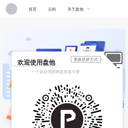
首页
云屿
关于盘他
欢迎使用
盘他
一个超好用的网盘搜索引擎