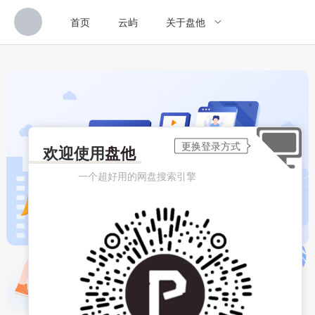
首页
云屿
关于盘他
欢迎使用
盘他
一个超好用的网盘搜索引擎