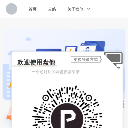
首页
云屿
关于盘他
欢迎使用
盘他
一个超好用的网盘搜索引擎