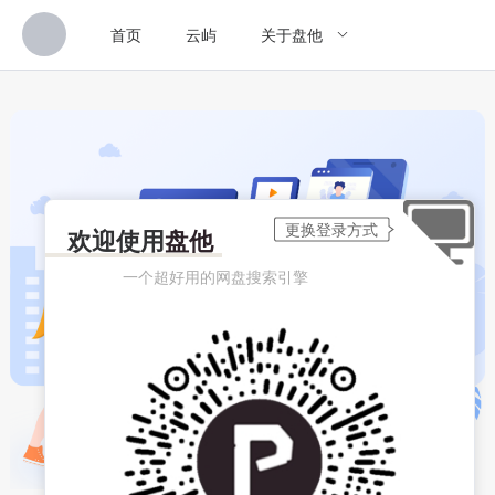
首页
云屿
关于盘他
欢迎使用
盘他
一个超好用的网盘搜索引擎