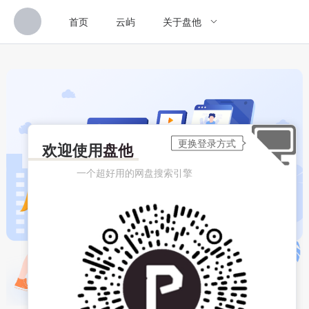
首页
云屿
关于盘他
欢迎使用
盘他
一个超好用的网盘搜索引擎