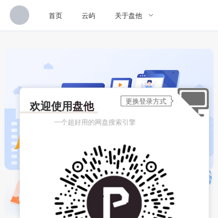
首页
云屿
关于盘他
欢迎使用
盘他
一个超好用的网盘搜索引擎