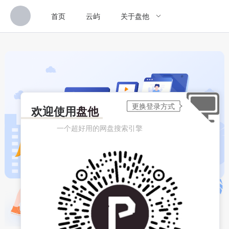
首页
云屿
关于盘他
欢迎使用
盘他
一个超好用的网盘搜索引擎