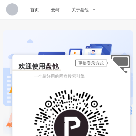
首页
云屿
关于盘他
欢迎使用
盘他
一个超好用的网盘搜索引擎