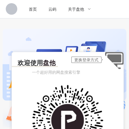
首页
云屿
关于盘他
欢迎使用
盘他
一个超好用的网盘搜索引擎