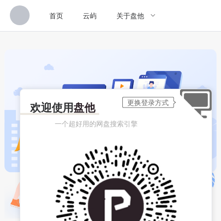
首页
云屿
关于盘他
欢迎使用
盘他
一个超好用的网盘搜索引擎