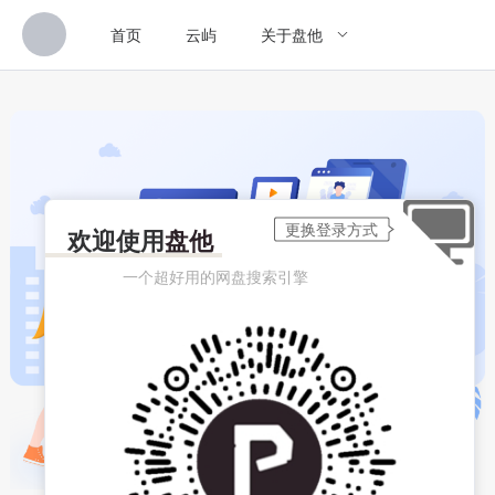
首页
云屿
关于盘他
欢迎使用
盘他
一个超好用的网盘搜索引擎